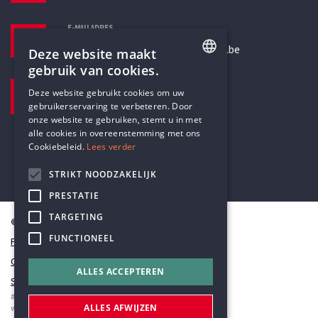
E-MAILADRES
secretariaat@humanistischverbond.be
Deze website maakt
gebruik van cookies.
BEZOEKADRES
ENGLISH
Deze website gebruikt cookies om uw
Pottenbrug 4
gebruikerservaring te verbeteren. Door
DUTCH
Antwerpen, 2000
onze website te gebruiken, stemt u in met
alle cookies in overeenstemming met ons
Cookiebeleid.
Lees verder
STRIKT NOODZAKELIJK
PRESTATIE
TARGETING
© Humanistisch Verbond 2026
FUNCTIONEEL
Privacy
Cookiestatement
ALLES ACCEPTEREN
Sitemap
#codedwithlove by
Codelines
ALLES AFWIJZEN
webapplicaties
,
mobiele apps
&
maatwerk websites