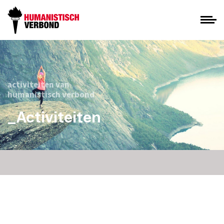
activiteiten van
humanistisch verbond
_Activiteiten