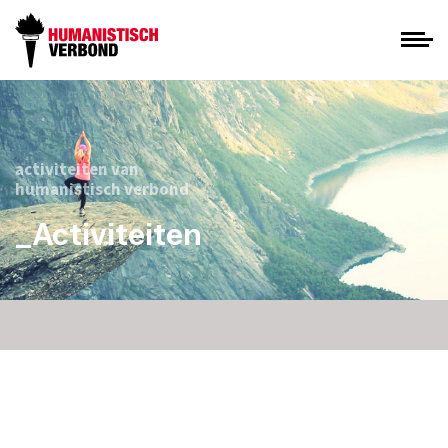
activiteiten van
humanistisch verbond
_Activiteiten