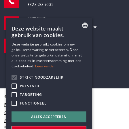
+32 3 233 70 32
E-MAILADRES
secretariaat@humanistischverbond.be
Deze website maakt
gebruik van cookies.
BEZOEKADRES
ENGLISH
Deze website gebruikt cookies om uw
Pottenbrug 4
gebruikerservaring te verbeteren. Door
DUTCH
Antwerpen, 2000
onze website te gebruiken, stemt u in met
alle cookies in overeenstemming met ons
Cookiebeleid.
Lees verder
STRIKT NOODZAKELIJK
PRESTATIE
TARGETING
© Humanistisch Verbond 2026
FUNCTIONEEL
Privacy
Cookiestatement
ALLES ACCEPTEREN
Sitemap
#codedwithlove by
Codelines