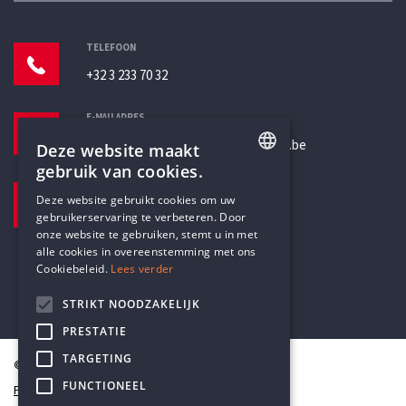
TELEFOON
+32 3 233 70 32
E-MAILADRES
secretariaat@humanistischverbond.be
Deze website maakt
gebruik van cookies.
BEZOEKADRES
ENGLISH
Deze website gebruikt cookies om uw
Pottenbrug 4
gebruikerservaring te verbeteren. Door
DUTCH
Antwerpen, 2000
onze website te gebruiken, stemt u in met
alle cookies in overeenstemming met ons
Cookiebeleid.
Lees verder
STRIKT NOODZAKELIJK
PRESTATIE
TARGETING
© Humanistisch Verbond 2026
FUNCTIONEEL
Privacy