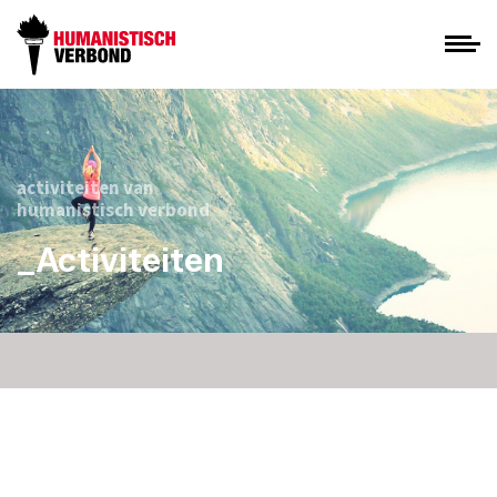
activiteiten van
humanistisch verbond
_Activiteiten