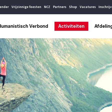
lender
Vrijzinnige feesten
NCZ
Partners
Shop
Vacatures
Inschrij
Humanistisch Verbond
Activiteiten
Afdelin