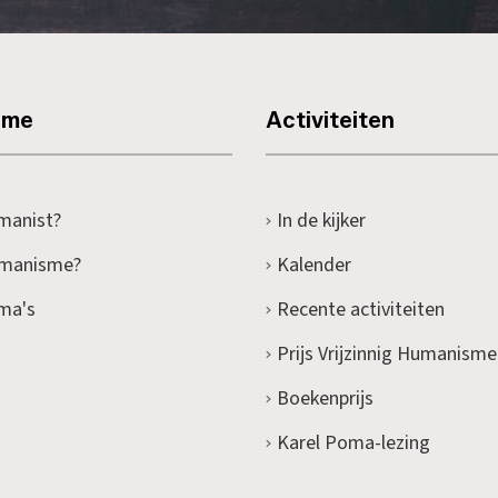
sme
Activiteiten
manist?
In de kijker
umanisme?
Kalender
ma's
Recente activiteiten
Prijs Vrijzinnig Humanisme
Boekenprijs
Karel Poma-lezing