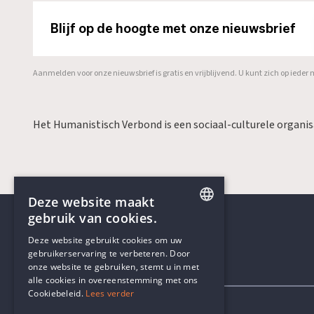
Blijf op de hoogte met onze nieuwsbrief
Aanmelden voor onze nieuwsbrief is gratis en vrijblijvend. U kunt zich op ied
Het Humanistisch Verbond is een sociaal-culturele organi
Deze website maakt
gebruik van cookies.
ENGLISH
Deze website gebruikt cookies om uw
gebruikerservaring te verbeteren. Door
DUTCH
onze website te gebruiken, stemt u in met
Contactgegevens
alle cookies in overeenstemming met ons
Cookiebeleid.
Lees verder