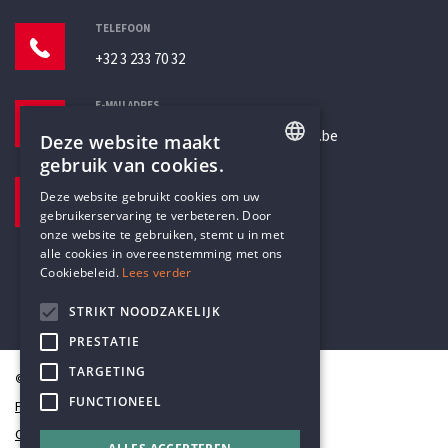
TELEFOON
+32 3 233 70 32
E-MAILADRES
secretariaat@humanistischverbond.be
Deze website maakt
gebruik van cookies.
BEZOEKADRES
ENGLISH
Deze website gebruikt cookies om uw
Pottenbrug 4
gebruikerservaring te verbeteren. Door
DUTCH
Antwerpen, 2000
onze website te gebruiken, stemt u in met
alle cookies in overeenstemming met ons
Cookiebeleid.
Lees verder
STRIKT NOODZAKELIJK
PRESTATIE
TARGETING
© Humanistisch Verbond 2026
FUNCTIONEEL
Privacy
Cookiestatement