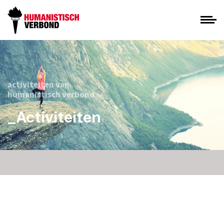
activiteiten van
humanistisch verbond
_Activiteiten