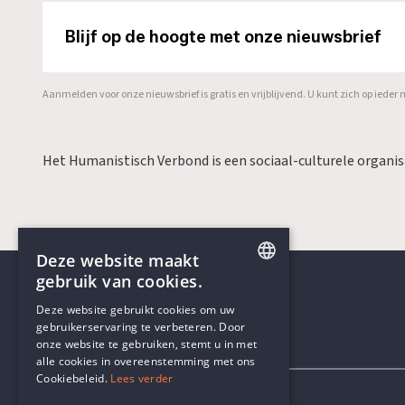
Blijf op de hoogte met onze nieuwsbrief
Aanmelden voor onze nieuwsbrief is gratis en vrijblijvend. U kunt zich op ied
Het Humanistisch Verbond is een sociaal-culturele organi
Deze website maakt
gebruik van cookies.
ENGLISH
Deze website gebruikt cookies om uw
gebruikerservaring te verbeteren. Door
DUTCH
onze website te gebruiken, stemt u in met
Contactgegevens
alle cookies in overeenstemming met ons
Cookiebeleid.
Lees verder