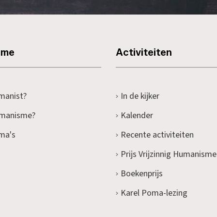
sme
Activiteiten
manist?
In de kijker
umanisme?
Kalender
ma's
Recente activiteiten
Prijs Vrijzinnig Humanisme
Boekenprijs
Karel Poma-lezing