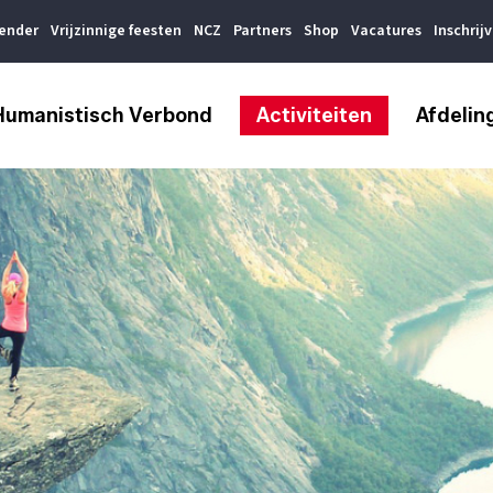
lender
Vrijzinnige feesten
NCZ
Partners
Shop
Vacatures
Inschrij
Humanistisch Verbond
Activiteiten
Afdelin