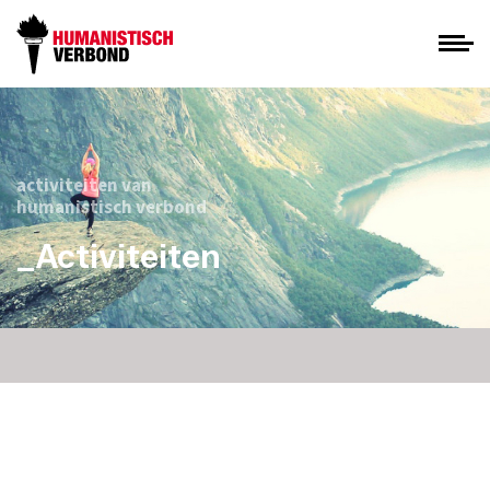
activiteiten van
humanistisch verbond
_Activiteiten