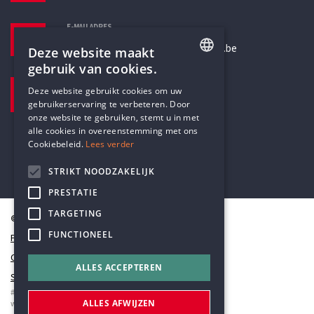
E-MAILADRES
secretariaat@humanistischverbond.be
Deze website maakt
gebruik van cookies.
BEZOEKADRES
ENGLISH
Deze website gebruikt cookies om uw
Pottenbrug 4
gebruikerservaring te verbeteren. Door
DUTCH
Antwerpen, 2000
onze website te gebruiken, stemt u in met
alle cookies in overeenstemming met ons
Cookiebeleid.
Lees verder
STRIKT NOODZAKELIJK
PRESTATIE
TARGETING
© Humanistisch Verbond 2026
FUNCTIONEEL
Privacy
Cookiestatement
ALLES ACCEPTEREN
Sitemap
#codedwithlove by
Codelines
ALLES AFWIJZEN
webapplicaties
,
mobiele apps
&
maatwerk websites