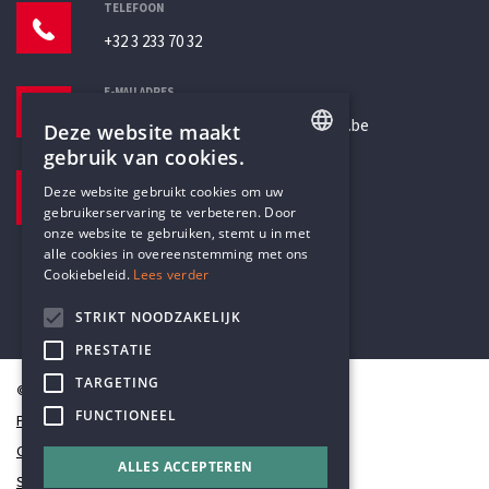
TELEFOON
+32 3 233 70 32
E-MAILADRES
secretariaat@humanistischverbond.be
Deze website maakt
gebruik van cookies.
BEZOEKADRES
ENGLISH
Deze website gebruikt cookies om uw
Pottenbrug 4
gebruikerservaring te verbeteren. Door
DUTCH
Antwerpen, 2000
onze website te gebruiken, stemt u in met
alle cookies in overeenstemming met ons
Cookiebeleid.
Lees verder
STRIKT NOODZAKELIJK
PRESTATIE
TARGETING
© Humanistisch Verbond 2026
FUNCTIONEEL
Privacy
Cookiestatement
ALLES ACCEPTEREN
Sitemap