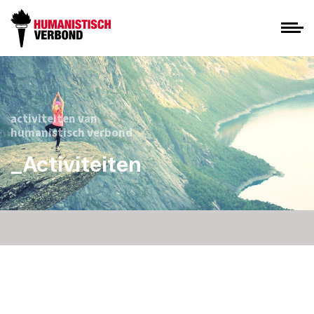
activiteiten van
humanistisch verbond
_Activiteiten