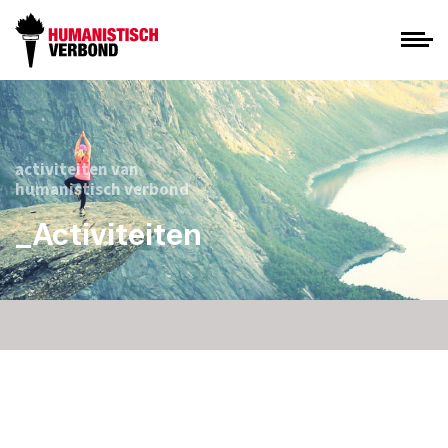
activiteiten van
humanistisch verbond
_Activiteiten