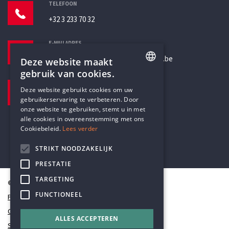
TELEFOON
+32 3 233 70 32
E-MAILADRES
secretariaat@humanistischverbond.be
Deze website maakt
gebruik van cookies.
BEZOEKADRES
ENGLISH
Deze website gebruikt cookies om uw
Pottenbrug 4
gebruikerservaring te verbeteren. Door
DUTCH
Antwerpen, 2000
onze website te gebruiken, stemt u in met
alle cookies in overeenstemming met ons
Cookiebeleid.
Lees verder
STRIKT NOODZAKELIJK
PRESTATIE
TARGETING
© Humanistisch Verbond 2026
FUNCTIONEEL
Privacy
Cookiestatement
ALLES ACCEPTEREN
Sitemap