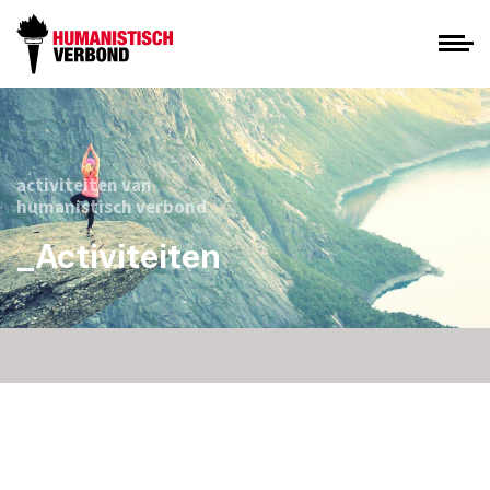
activiteiten van
humanistisch verbond
_Activiteiten