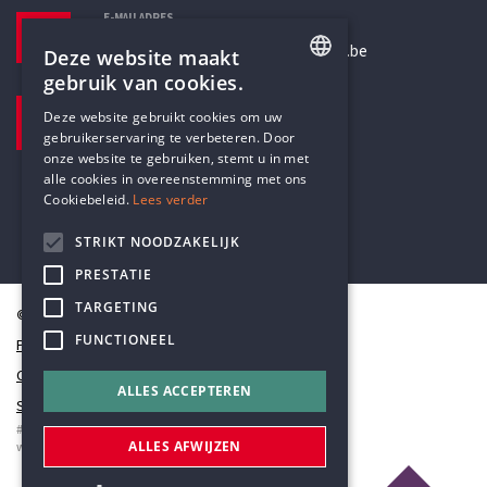
E-MAILADRES
secretariaat@humanistischverbond.be
Deze website maakt
gebruik van cookies.
BEZOEKADRES
ENGLISH
Deze website gebruikt cookies om uw
Pottenbrug 4
gebruikerservaring te verbeteren. Door
DUTCH
Antwerpen, 2000
onze website te gebruiken, stemt u in met
alle cookies in overeenstemming met ons
Cookiebeleid.
Lees verder
STRIKT NOODZAKELIJK
PRESTATIE
TARGETING
© Humanistisch Verbond 2026
FUNCTIONEEL
Privacy
Cookiestatement
ALLES ACCEPTEREN
Sitemap
#codedwithlove by
Codelines
ALLES AFWIJZEN
webapplicaties
,
mobiele apps
&
maatwerk websites