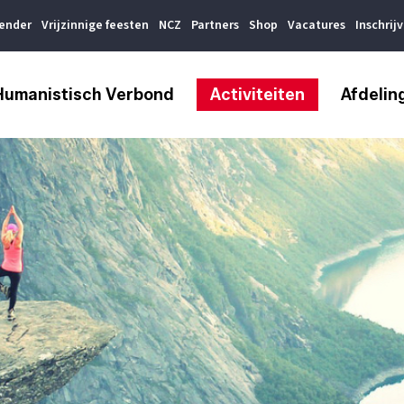
lender
Vrijzinnige feesten
NCZ
Partners
Shop
Vacatures
Inschrij
Humanistisch Verbond
Activiteiten
Afdelin