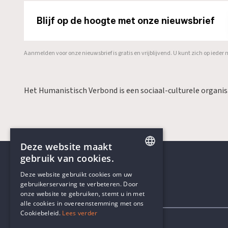
Blijf op de hoogte met onze nieuwsbrief
Aanmelden voor onze nieuwsbrief is gratis en vrijblijvend. U kunt zich op ied
Het Humanistisch Verbond is een sociaal-culturele organi
Deze website maakt
gebruik van cookies.
ENGLISH
Deze website gebruikt cookies om uw
gebruikerservaring te verbeteren. Door
DUTCH
onze website te gebruiken, stemt u in met
Contactgegevens
alle cookies in overeenstemming met ons
Cookiebeleid.
Lees verder