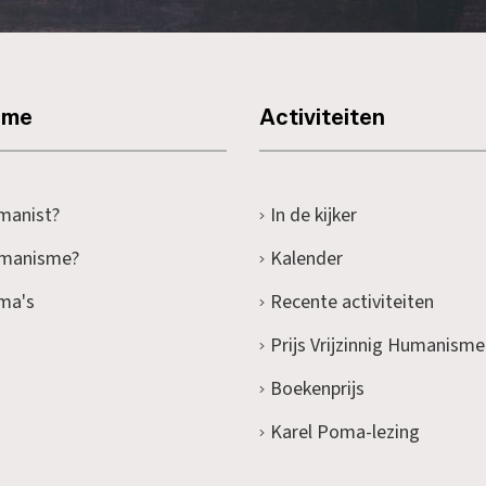
sme
Activiteiten
manist?
In de kijker
umanisme?
Kalender
ma's
Recente activiteiten
Prijs Vrijzinnig Humanisme
Boekenprijs
Karel Poma-lezing