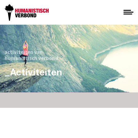
activiteiten van
humanistisch verbond
_Activiteiten