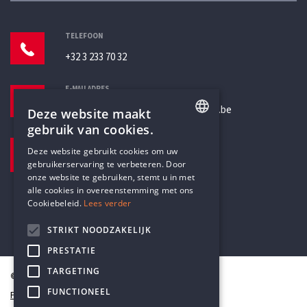
TELEFOON
+32 3 233 70 32
E-MAILADRES
secretariaat@humanistischverbond.be
Deze website maakt
gebruik van cookies.
BEZOEKADRES
ENGLISH
Deze website gebruikt cookies om uw
Pottenbrug 4
gebruikerservaring te verbeteren. Door
DUTCH
Antwerpen, 2000
onze website te gebruiken, stemt u in met
alle cookies in overeenstemming met ons
Cookiebeleid.
Lees verder
STRIKT NOODZAKELIJK
PRESTATIE
TARGETING
© Humanistisch Verbond 2026
FUNCTIONEEL
Privacy