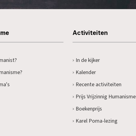
sme
Activiteiten
manist?
In de kijker
umanisme?
Kalender
ma's
Recente activiteiten
Prijs Vrijzinnig Humanisme
Boekenprijs
Karel Poma-lezing