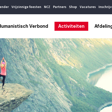
lender
Vrijzinnige feesten
NCZ
Partners
Shop
Vacatures
Inschrij
Humanistisch Verbond
Activiteiten
Afdelin