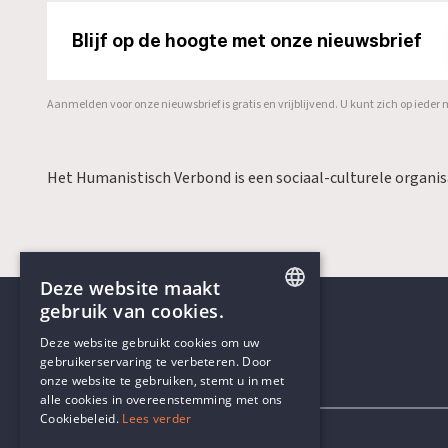
Blijf op de hoogte met onze nieuwsbrief
Aanmelden voor onze nieuwsbrief is gratis en vrijblijvend. U kunt zich op ied
Het Humanistisch Verbond is een sociaal-culturele organi
Deze website maakt
gebruik van cookies.
ENGLISH
Deze website gebruikt cookies om uw
gebruikerservaring te verbeteren. Door
DUTCH
onze website te gebruiken, stemt u in met
Contactgegevens
alle cookies in overeenstemming met ons
Cookiebeleid.
Lees verder