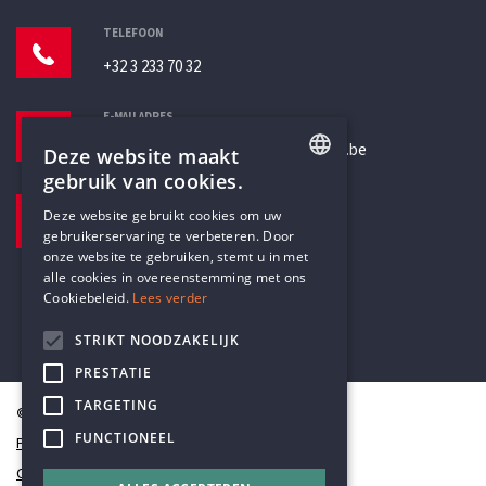
TELEFOON
+32 3 233 70 32
E-MAILADRES
secretariaat@humanistischverbond.be
Deze website maakt
gebruik van cookies.
BEZOEKADRES
ENGLISH
Deze website gebruikt cookies om uw
Pottenbrug 4
gebruikerservaring te verbeteren. Door
DUTCH
Antwerpen, 2000
onze website te gebruiken, stemt u in met
alle cookies in overeenstemming met ons
Cookiebeleid.
Lees verder
STRIKT NOODZAKELIJK
PRESTATIE
TARGETING
© Humanistisch Verbond 2026
FUNCTIONEEL
Privacy
Cookiestatement