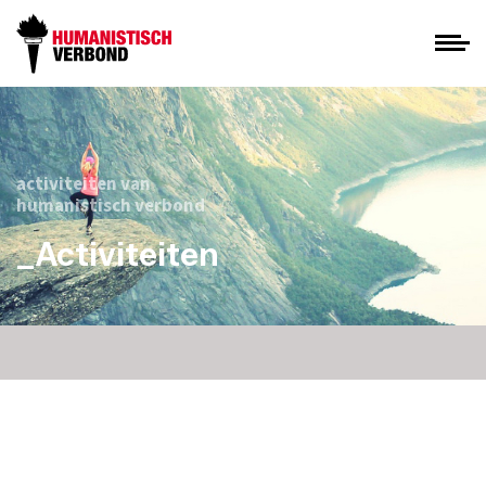
activiteiten van
humanistisch verbond
_Activiteiten