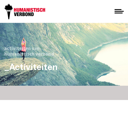
activiteiten van
humanistisch verbond
_Activiteiten