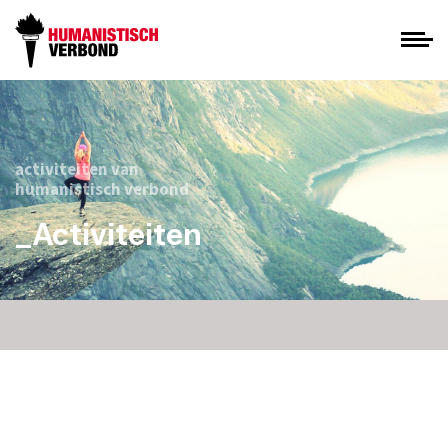
activiteiten van
humanistisch verbond
_Activiteiten