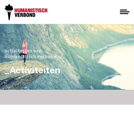
activiteiten van
humanistisch verbond
_Activiteiten