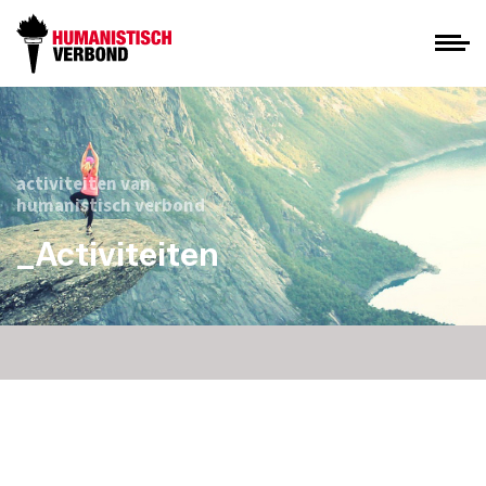
activiteiten van
humanistisch verbond
_Activiteiten