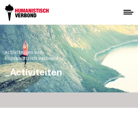
activiteiten van
humanistisch verbond
_Activiteiten