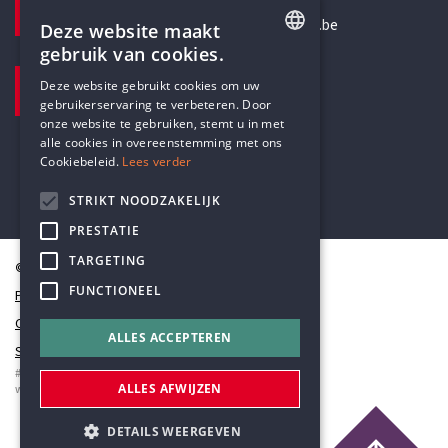
secretariaat@humanistischverbond.be
Deze website maakt
gebruik van cookies.
BEZOEKADRES
ENGLISH
Deze website gebruikt cookies om uw
Pottenbrug 4
gebruikerservaring te verbeteren. Door
DUTCH
Antwerpen, 2000
onze website te gebruiken, stemt u in met
alle cookies in overeenstemming met ons
Cookiebeleid.
Lees verder
STRIKT NOODZAKELIJK
PRESTATIE
TARGETING
© Humanistisch Verbond 2026
FUNCTIONEEL
Privacy
Cookiestatement
ALLES ACCEPTEREN
Sitemap
#codedwithlove by
Codelines
ALLES AFWIJZEN
webapplicaties
,
mobiele apps
&
maatwerk websites
DETAILS WEERGEVEN