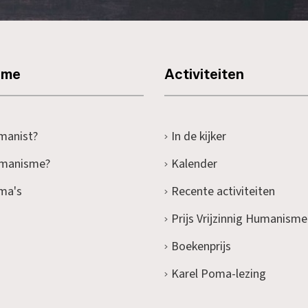
sme
Activiteiten
manist?
In de kijker
umanisme?
Kalender
ma's
Recente activiteiten
Prijs Vrijzinnig Humanisme
Boekenprijs
Karel Poma-lezing