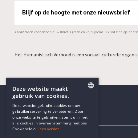
Blijf op de hoogte met onze nieuwsbrief
Aanmelden voor onze nieuwsbrief is gratis en vrijblijvend. U kunt zich op ied
Het Humanistisch Verbond is een sociaal-culturele organi
Deze website maakt
gebruik van cookies.
ENGLISH
Deze website gebruikt cookies om uw
gebruikerservaring te verbeteren. Door
DUTCH
onze website te gebruiken, stemt u in met
Contactgegevens
alle cookies in overeenstemming met ons
Cookiebeleid.
Lees verder