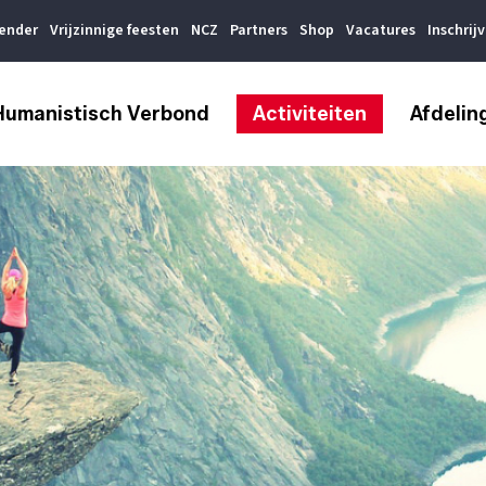
lender
Vrijzinnige feesten
NCZ
Partners
Shop
Vacatures
Inschrij
Humanistisch Verbond
Activiteiten
Afdelin