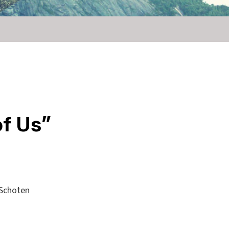
of Us”
 Schoten