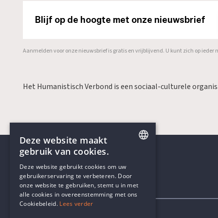
Blijf op de hoogte met onze nieuwsbrief
Aanmelden voor onze nieuwsbrief is gratis en vrijblijvend. U kunt zich op ied
Het Humanistisch Verbond is een sociaal-culturele organi
Deze website maakt
gebruik van cookies.
ENGLISH
Deze website gebruikt cookies om uw
gebruikerservaring te verbeteren. Door
DUTCH
onze website te gebruiken, stemt u in met
Contactgegevens
alle cookies in overeenstemming met ons
Cookiebeleid.
Lees verder