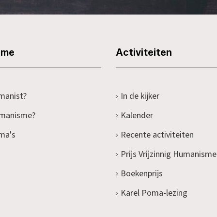
sme
Activiteiten
manist?
In de kijker
umanisme?
Kalender
ma's
Recente activiteiten
Prijs Vrijzinnig Humanisme
Boekenprijs
Karel Poma-lezing