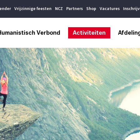
lender
Vrijzinnige feesten
NCZ
Partners
Shop
Vacatures
Inschrij
Humanistisch Verbond
Activiteiten
Afdelin