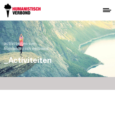
activiteiten van
humanistisch verbond
_Activiteiten