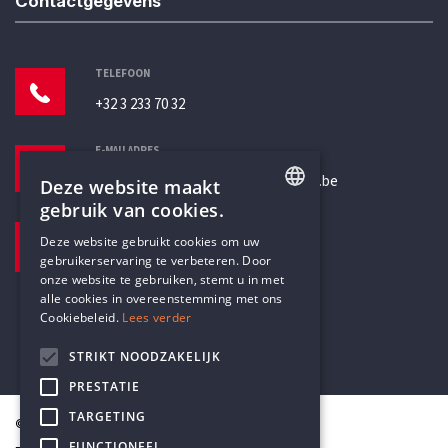
Contactgegevens
TELEFOON
+32 3 233 70 32
E-MAILADRES
secretariaat@humanistischverbond.be
Deze website maakt
gebruik van cookies.
BEZOEKADRES
ENGLISH
Deze website gebruikt cookies om uw
Pottenbrug 4
gebruikerservaring te verbeteren. Door
DUTCH
Antwerpen, 2000
onze website te gebruiken, stemt u in met
alle cookies in overeenstemming met ons
Cookiebeleid.
Lees verder
STRIKT NOODZAKELIJK
PRESTATIE
TARGETING
© Humanistisch Verbond 2026
FUNCTIONEEL