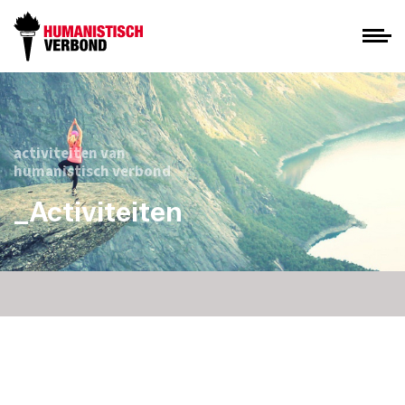
activiteiten van
humanistisch verbond
_Activiteiten