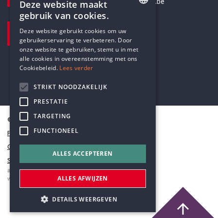
secretariaat@humanistischverbond.be
Deze website maakt
gebruik van cookies.
BEZOEKADRES
ENGLISH
Deze website gebruikt cookies om uw
Pottenbrug 4
gebruikerservaring te verbeteren. Door
DUTCH
Antwerpen, 2000
onze website te gebruiken, stemt u in met
alle cookies in overeenstemming met ons
Cookiebeleid.
Lees verder
STRIKT NOODZAKELIJK
PRESTATIE
TARGETING
© Humanistisch Verbond 2026
FUNCTIONEEL
Privacy
Cookiestatement
ALLES ACCEPTEREN
Sitemap
#codedwithlove by
Codelines
ALLES AFWIJZEN
webapplicaties
,
mobiele apps
&
maatwerk websites
DETAILS WEERGEVEN