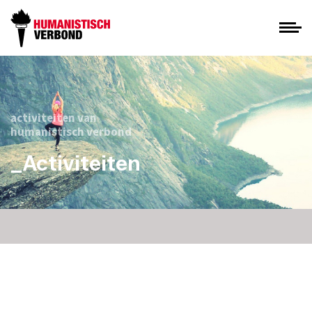
activiteiten van
humanistisch verbond
_Activiteiten