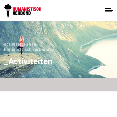
activiteiten van
humanistisch verbond
_Activiteiten