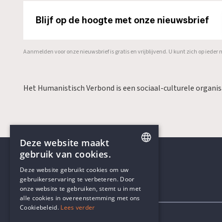
Blijf op de hoogte met onze nieuwsbrief
Aanmelden voor onze nieuwsbrief is gratis en vrijblijvend. U kunt zich op ied
Het Humanistisch Verbond is een sociaal-culturele organi
Deze website maakt
gebruik van cookies.
ENGLISH
Deze website gebruikt cookies om uw
gebruikerservaring te verbeteren. Door
DUTCH
onze website te gebruiken, stemt u in met
Contactgegevens
alle cookies in overeenstemming met ons
Cookiebeleid.
Lees verder