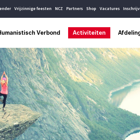
lender
Vrijzinnige feesten
NCZ
Partners
Shop
Vacatures
Inschrij
Humanistisch Verbond
Activiteiten
Afdelin