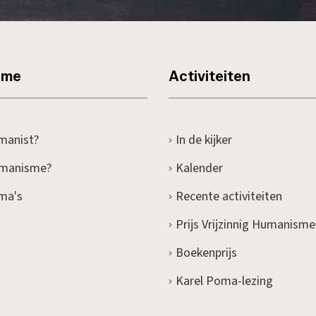
sme
Activiteiten
manist?
In de kijker
umanisme?
Kalender
ma's
Recente activiteiten
Prijs Vrijzinnig Humanisme
Boekenprijs
Karel Poma-lezing