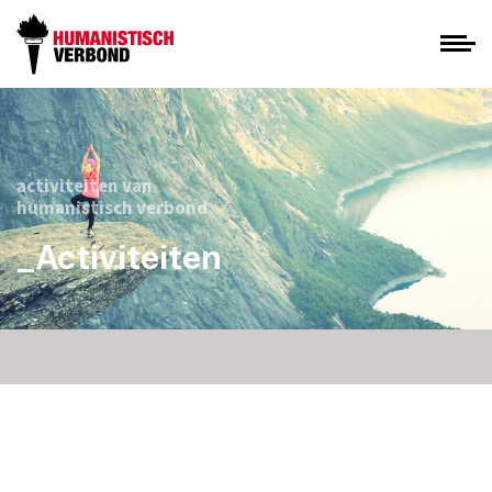
activiteiten van
humanistisch verbond
_Activiteiten