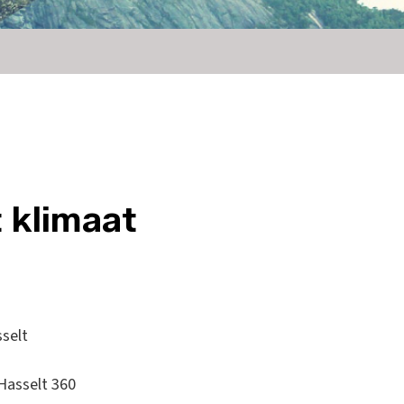
 klimaat
sselt
Hasselt 360