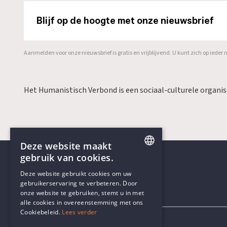
Blijf op de hoogte met onze nieuwsbrief
Aanmelden voor onze nieuwsbrief is gratis en vrijblijvend. U kunt zich op ied
Het Humanistisch Verbond is een sociaal-culturele organi
Deze website maakt
gebruik van cookies.
ENGLISH
Deze website gebruikt cookies om uw
gebruikerservaring te verbeteren. Door
DUTCH
onze website te gebruiken, stemt u in met
Contactgegevens
alle cookies in overeenstemming met ons
Cookiebeleid.
Lees verder