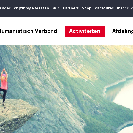
lender
Vrijzinnige feesten
NCZ
Partners
Shop
Vacatures
Inschrij
Humanistisch Verbond
Activiteiten
Afdelin