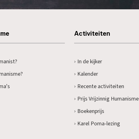
sme
Activiteiten
manist?
In de kijker
umanisme?
Kalender
ma's
Recente activiteiten
Prijs Vrijzinnig Humanisme
Boekenprijs
Karel Poma-lezing