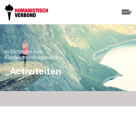
activiteiten van
humanistisch verbond
_Activiteiten