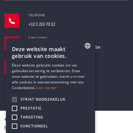
TELEFOON
+32 3 233 70 32
E-MAILADRES
secretariaat@humanistischverbond.be
Deze website maakt
gebruik van cookies.
BEZOEKADRES
ENGLISH
Deze website gebruikt cookies om uw
Pottenbrug 4
gebruikerservaring te verbeteren. Door
DUTCH
Antwerpen, 2000
onze website te gebruiken, stemt u in met
alle cookies in overeenstemming met ons
Cookiebeleid.
Lees verder
STRIKT NOODZAKELIJK
PRESTATIE
TARGETING
© Humanistisch Verbond 2026
FUNCTIONEEL
Privacy