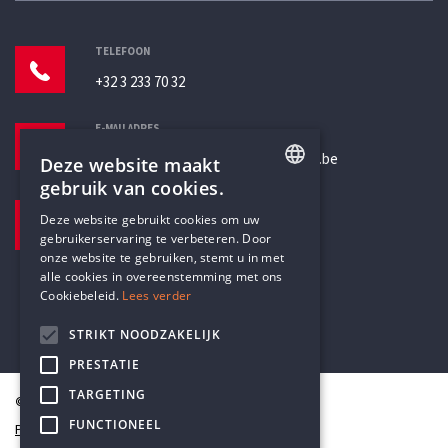
TELEFOON
+32 3 233 70 32
E-MAILADRES
secretariaat@humanistischverbond.be
Deze website maakt
gebruik van cookies.
BEZOEKADRES
ENGLISH
Deze website gebruikt cookies om uw
Pottenbrug 4
gebruikerservaring te verbeteren. Door
DUTCH
Antwerpen, 2000
onze website te gebruiken, stemt u in met
alle cookies in overeenstemming met ons
Cookiebeleid.
Lees verder
STRIKT NOODZAKELIJK
PRESTATIE
TARGETING
© Humanistisch Verbond 2026
FUNCTIONEEL
Privacy