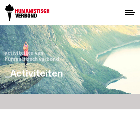
activiteiten van
humanistisch verbond
_Activiteiten