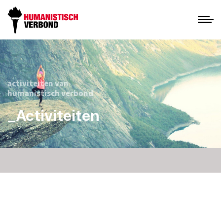
activiteiten van
humanistisch verbond
_Activiteiten