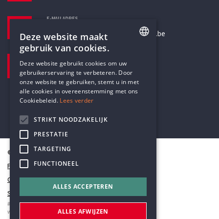
E-MAILADRES
secretariaat@humanistischverbond.be
Deze website maakt
gebruik van cookies.
BEZOEKADRES
ENGLISH
Deze website gebruikt cookies om uw
Pottenbrug 4
gebruikerservaring te verbeteren. Door
DUTCH
Antwerpen, 2000
onze website te gebruiken, stemt u in met
alle cookies in overeenstemming met ons
Cookiebeleid.
Lees verder
STRIKT NOODZAKELIJK
PRESTATIE
TARGETING
© Humanistisch Verbond 2026
FUNCTIONEEL
Privacy
Cookiestatement
ALLES ACCEPTEREN
Sitemap
#codedwithlove by
Codelines
ALLES AFWIJZEN
webapplicaties
,
mobiele apps
&
maatwerk websites