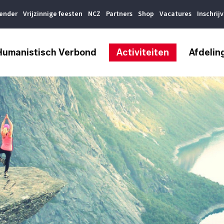
lender
Vrijzinnige feesten
NCZ
Partners
Shop
Vacatures
Inschrij
Humanistisch Verbond
Activiteiten
Afdelin