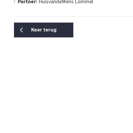
Partner:
HuisvandeMens Lommel
Keer terug