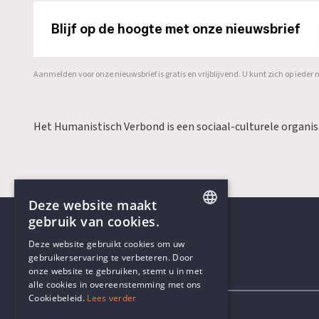
Blijf op de hoogte met onze nieuwsbrief
Aanmelden voor onze nieuwsbrief is gratis en vrijblijvend. U kunt zich op ied
Het Humanistisch Verbond is een sociaal-culturele organi
Deze website maakt
gebruik van cookies.
ENGLISH
Deze website gebruikt cookies om uw
gebruikerservaring te verbeteren. Door
DUTCH
onze website te gebruiken, stemt u in met
Contactgegevens
alle cookies in overeenstemming met ons
Cookiebeleid.
Lees verder