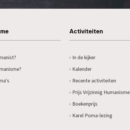
sme
Activiteiten
manist?
In de kijker
umanisme?
Kalender
ma's
Recente activiteiten
Prijs Vrijzinnig Humanisme
Boekenprijs
Karel Poma-lezing