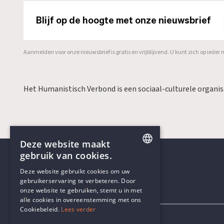
Blijf op de hoogte met onze nieuwsbrief
Aanmelden voor onze nieuwsbrief is gratis en vrijblijvend. U kunt zich op ied
Het Humanistisch Verbond is een sociaal-culturele organi
Deze website maakt
gebruik van cookies.
ENGLISH
Deze website gebruikt cookies om uw
gebruikerservaring te verbeteren. Door
DUTCH
onze website te gebruiken, stemt u in met
Contactgegevens
alle cookies in overeenstemming met ons
Cookiebeleid.
Lees verder