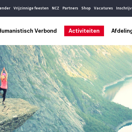
lender
Vrijzinnige feesten
NCZ
Partners
Shop
Vacatures
Inschrij
Humanistisch Verbond
Activiteiten
Afdelin