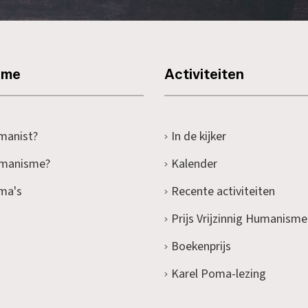
sme
Activiteiten
manist?
In de kijker
umanisme?
Kalender
ma's
Recente activiteiten
Prijs Vrijzinnig Humanisme
Boekenprijs
Karel Poma-lezing