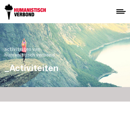
activiteiten van
humanistisch verbond
_Activiteiten