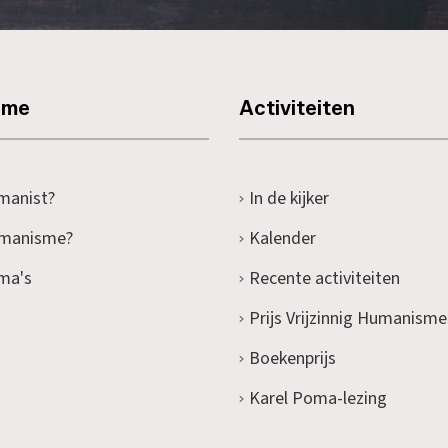
sme
Activiteiten
manist?
In de kijker
umanisme?
Kalender
ma's
Recente activiteiten
Prijs Vrijzinnig Humanisme
Boekenprijs
Karel Poma-lezing