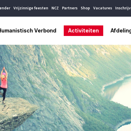
lender
Vrijzinnige feesten
NCZ
Partners
Shop
Vacatures
Inschrij
Humanistisch Verbond
Activiteiten
Afdelin