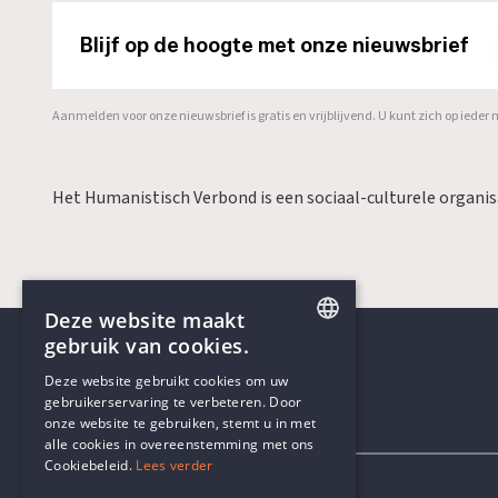
Blijf op de hoogte met onze nieuwsbrief
Aanmelden voor onze nieuwsbrief is gratis en vrijblijvend. U kunt zich op ied
Het Humanistisch Verbond is een sociaal-culturele organi
Deze website maakt
gebruik van cookies.
ENGLISH
Deze website gebruikt cookies om uw
gebruikerservaring te verbeteren. Door
DUTCH
onze website te gebruiken, stemt u in met
Contactgegevens
alle cookies in overeenstemming met ons
Cookiebeleid.
Lees verder