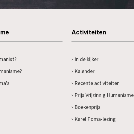
sme
Activiteiten
manist?
In de kijker
umanisme?
Kalender
ma's
Recente activiteiten
Prijs Vrijzinnig Humanisme
Boekenprijs
Karel Poma-lezing