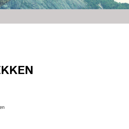
EKKEN
zen