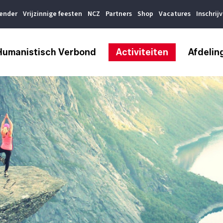
lender
Vrijzinnige feesten
NCZ
Partners
Shop
Vacatures
Inschrij
Humanistisch Verbond
Activiteiten
Afdelin