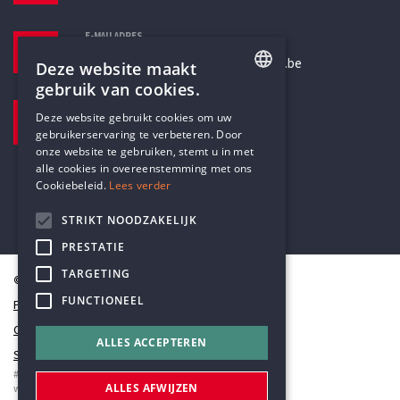
E-MAILADRES
secretariaat@humanistischverbond.be
Deze website maakt
gebruik van cookies.
BEZOEKADRES
ENGLISH
Deze website gebruikt cookies om uw
Pottenbrug 4
gebruikerservaring te verbeteren. Door
DUTCH
Antwerpen, 2000
onze website te gebruiken, stemt u in met
alle cookies in overeenstemming met ons
Cookiebeleid.
Lees verder
STRIKT NOODZAKELIJK
PRESTATIE
TARGETING
© Humanistisch Verbond 2026
FUNCTIONEEL
Privacy
Cookiestatement
ALLES ACCEPTEREN
Sitemap
#codedwithlove by
Codelines
ALLES AFWIJZEN
webapplicaties
,
mobiele apps
&
maatwerk websites