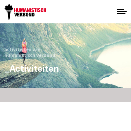
activiteiten van
humanistisch verbond
_Activiteiten