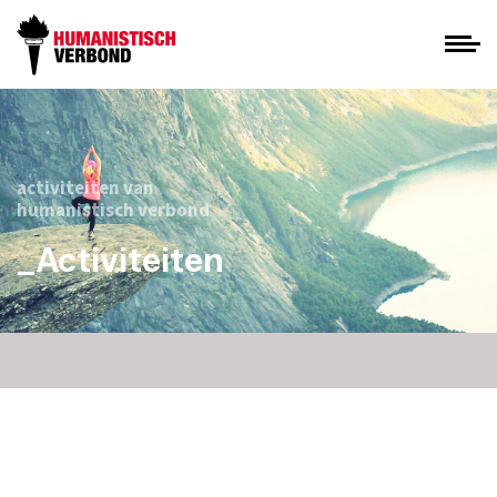
activiteiten van
humanistisch verbond
_Activiteiten