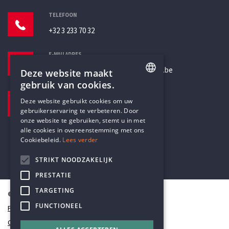
TELEFOON
+32 3 233 70 32
E-MAILADRES
secretariaat@humanistischverbond.be
Deze website maakt
gebruik van cookies.
BEZOEKADRES
ENGLISH
Deze website gebruikt cookies om uw
Pottenbrug 4
gebruikerservaring te verbeteren. Door
DUTCH
Antwerpen, 2000
onze website te gebruiken, stemt u in met
alle cookies in overeenstemming met ons
Cookiebeleid.
Lees verder
STRIKT NOODZAKELIJK
PRESTATIE
TARGETING
© Humanistisch Verbond 2026
FUNCTIONEEL
Privacy
Cookiestatement