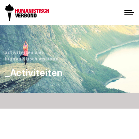
activiteiten van
humanistisch verbond
_Activiteiten