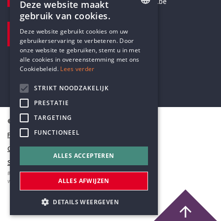
secretariaat@humanistischverbond.be
Deze website maakt
gebruik van cookies.
BEZOEKADRES
ENGLISH
Deze website gebruikt cookies om uw
Pottenbrug 4
gebruikerservaring te verbeteren. Door
DUTCH
Antwerpen, 2000
onze website te gebruiken, stemt u in met
alle cookies in overeenstemming met ons
Cookiebeleid.
Lees verder
STRIKT NOODZAKELIJK
PRESTATIE
TARGETING
© Humanistisch Verbond 2026
FUNCTIONEEL
Privacy
Cookiestatement
ALLES ACCEPTEREN
Sitemap
#codedwithlove by
Codelines
ALLES AFWIJZEN
webapplicaties
,
mobiele apps
&
maatwerk websites
DETAILS WEERGEVEN