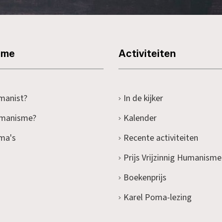
sme
Activiteiten
manist?
In de kijker
umanisme?
Kalender
ma's
Recente activiteiten
Prijs Vrijzinnig Humanisme
Boekenprijs
Karel Poma-lezing