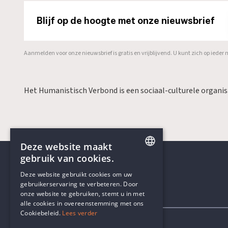
Blijf op de hoogte met onze nieuwsbrief
Aanmelden voor onze nieuwsbrief is gratis en vrijblijvend. U kunt zich op ied
Het Humanistisch Verbond is een sociaal-culturele organi
Deze website maakt
gebruik van cookies.
ENGLISH
Deze website gebruikt cookies om uw
gebruikerservaring te verbeteren. Door
DUTCH
onze website te gebruiken, stemt u in met
Contactgegevens
alle cookies in overeenstemming met ons
Cookiebeleid.
Lees verder