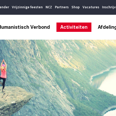
lender
Vrijzinnige feesten
NCZ
Partners
Shop
Vacatures
Inschrij
Humanistisch Verbond
Activiteiten
Afdelin