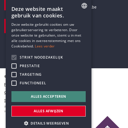
secretariaat@humanistischverbond.be
Deze website maakt
gebruik van cookies.
BEZOEKADRES
ENGLISH
Deze website gebruikt cookies om uw
Pottenbrug 4
gebruikerservaring te verbeteren. Door
DUTCH
Antwerpen, 2000
onze website te gebruiken, stemt u in met
alle cookies in overeenstemming met ons
Cookiebeleid.
Lees verder
STRIKT NOODZAKELIJK
PRESTATIE
TARGETING
© Humanistisch Verbond 2026
FUNCTIONEEL
Privacy
Cookiestatement
ALLES ACCEPTEREN
Sitemap
#codedwithlove by
Codelines
ALLES AFWIJZEN
webapplicaties
,
mobiele apps
&
maatwerk websites
DETAILS WEERGEVEN