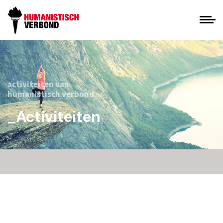
activiteiten van
humanistisch verbond
_Activiteiten