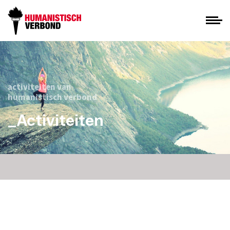
activiteiten van
humanistisch verbond
_Activiteiten