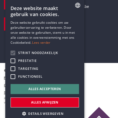
secretariaat@humanistischverbond.be
Deze website maakt
gebruik van cookies.
BEZOEKADRES
ENGLISH
Deze website gebruikt cookies om uw
Pottenbrug 4
gebruikerservaring te verbeteren. Door
DUTCH
Antwerpen, 2000
onze website te gebruiken, stemt u in met
alle cookies in overeenstemming met ons
Cookiebeleid.
Lees verder
STRIKT NOODZAKELIJK
PRESTATIE
TARGETING
© Humanistisch Verbond 2026
FUNCTIONEEL
Privacy
Cookiestatement
ALLES ACCEPTEREN
Sitemap
#codedwithlove by
Codelines
ALLES AFWIJZEN
webapplicaties
,
mobiele apps
&
maatwerk websites
DETAILS WEERGEVEN