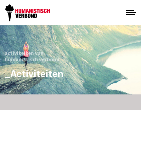
activiteiten van
humanistisch verbond
_Activiteiten