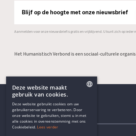
Blijf op de hoogte met onze nieuwsbrief
Aanmelden voor onze nieuwsbrief is gratis en vrijblijvend. U kunt zich op ied
Het Humanistisch Verbond is een sociaal-culturele organi
Deze website maakt
gebruik van cookies.
ENGLISH
Deze website gebruikt cookies om uw
gebruikerservaring te verbeteren. Door
DUTCH
onze website te gebruiken, stemt u in met
Contactgegevens
alle cookies in overeenstemming met ons
Cookiebeleid.
Lees verder