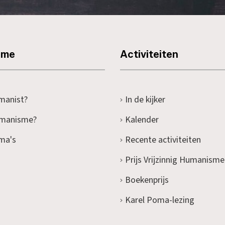
sme
Activiteiten
manist?
In de kijker
umanisme?
Kalender
ma's
Recente activiteiten
Prijs Vrijzinnig Humanisme
Boekenprijs
Karel Poma-lezing