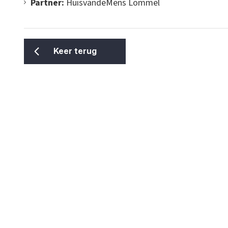
Partner:
HuisvandeMens Lommel
Keer terug