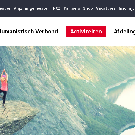
lender
Vrijzinnige feesten
NCZ
Partners
Shop
Vacatures
Inschrij
Humanistisch Verbond
Activiteiten
Afdelin