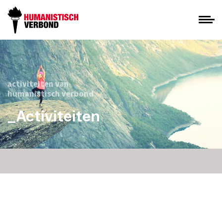
activiteiten van
humanistisch verbond
_Activiteiten