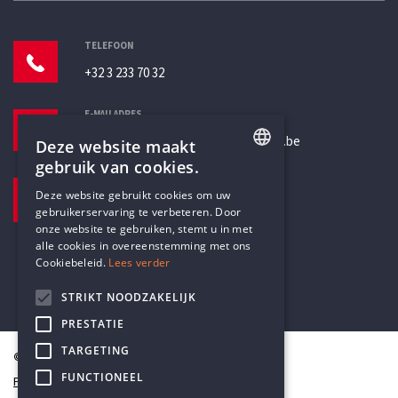
TELEFOON
+32 3 233 70 32
E-MAILADRES
secretariaat@humanistischverbond.be
Deze website maakt
gebruik van cookies.
BEZOEKADRES
ENGLISH
Deze website gebruikt cookies om uw
Pottenbrug 4
gebruikerservaring te verbeteren. Door
DUTCH
Antwerpen, 2000
onze website te gebruiken, stemt u in met
alle cookies in overeenstemming met ons
Cookiebeleid.
Lees verder
STRIKT NOODZAKELIJK
PRESTATIE
TARGETING
© Humanistisch Verbond 2026
FUNCTIONEEL
Privacy