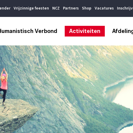
lender
Vrijzinnige feesten
NCZ
Partners
Shop
Vacatures
Inschrij
Humanistisch Verbond
Activiteiten
Afdelin