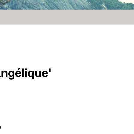
Angélique'
0