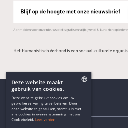
Blijf op de hoogte met onze nieuwsbrief
Aanmelden voor onze nieuwsbrief is gratis en vrijblijvend. U kunt zich op ied
Het Humanistisch Verbond is een sociaal-culturele organi
Deze website maakt
gebruik van cookies.
ENGLISH
Deze website gebruikt cookies om uw
gebruikerservaring te verbeteren. Door
DUTCH
onze website te gebruiken, stemt u in met
Contactgegevens
alle cookies in overeenstemming met ons
Cookiebeleid.
Lees verder