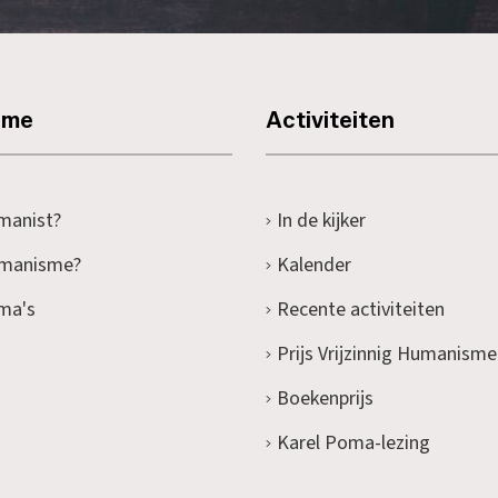
sme
Activiteiten
manist?
In de kijker
umanisme?
Kalender
ma's
Recente activiteiten
Prijs Vrijzinnig Humanisme
Boekenprijs
Karel Poma-lezing