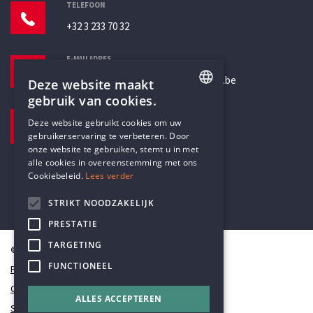
TELEFOON
+32 3 233 70 32
E-MAILADRES
secretariaat@humanistischverbond.be
Deze website maakt
gebruik van cookies.
BEZOEKADRES
ENGLISH
Deze website gebruikt cookies om uw
Pottenbrug 4
gebruikerservaring te verbeteren. Door
DUTCH
Antwerpen, 2000
onze website te gebruiken, stemt u in met
alle cookies in overeenstemming met ons
Cookiebeleid.
Lees verder
STRIKT NOODZAKELIJK
PRESTATIE
TARGETING
© Humanistisch Verbond 2026
FUNCTIONEEL
Privacy
Cookiestatement
ALLES ACCEPTEREN
Sitemap