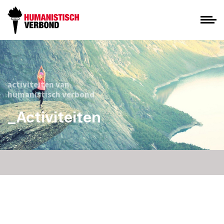
activiteiten van
humanistisch verbond
_Activiteiten