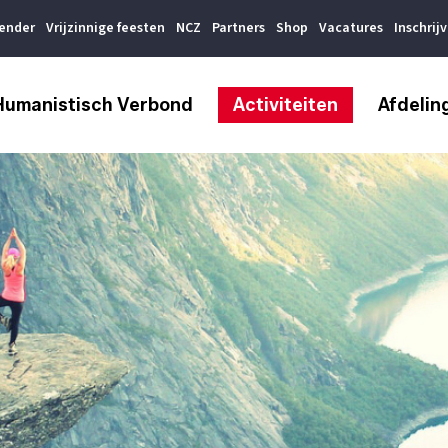
lender
Vrijzinnige feesten
NCZ
Partners
Shop
Vacatures
Inschrij
Humanistisch Verbond
Activiteiten
Afdelin