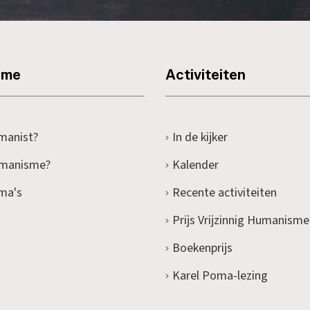
sme
Activiteiten
manist?
In de kijker
umanisme?
Kalender
ma's
Recente activiteiten
Prijs Vrijzinnig Humanisme
Boekenprijs
Karel Poma-lezing