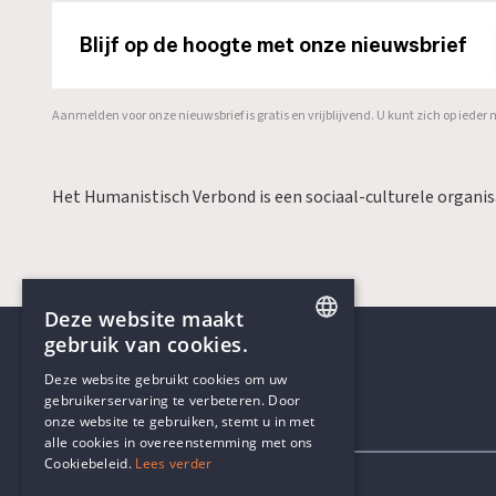
Blijf op de hoogte met onze nieuwsbrief
Aanmelden voor onze nieuwsbrief is gratis en vrijblijvend. U kunt zich op ied
Het Humanistisch Verbond is een sociaal-culturele organi
Deze website maakt
gebruik van cookies.
ENGLISH
Deze website gebruikt cookies om uw
gebruikerservaring te verbeteren. Door
DUTCH
onze website te gebruiken, stemt u in met
Contactgegevens
alle cookies in overeenstemming met ons
Cookiebeleid.
Lees verder