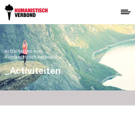
activiteiten van
humanistisch verbond
_Activiteiten