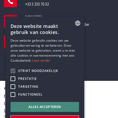
+32 3 233 70 32
E-MAILADRES
secretariaat@humanistischverbond.be
Deze website maakt
gebruik van cookies.
BEZOEKADRES
ENGLISH
Deze website gebruikt cookies om uw
Pottenbrug 4
gebruikerservaring te verbeteren. Door
DUTCH
Antwerpen, 2000
onze website te gebruiken, stemt u in met
alle cookies in overeenstemming met ons
Cookiebeleid.
Lees verder
STRIKT NOODZAKELIJK
PRESTATIE
TARGETING
© Humanistisch Verbond 2026
FUNCTIONEEL
Privacy
Cookiestatement
ALLES ACCEPTEREN
Sitemap
#codedwithlove by
Codelines