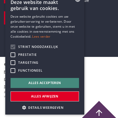
secretariaat@humanistischverbond.be
Deze website maakt
gebruik van cookies.
BEZOEKADRES
ENGLISH
Deze website gebruikt cookies om uw
Pottenbrug 4
gebruikerservaring te verbeteren. Door
DUTCH
Antwerpen, 2000
onze website te gebruiken, stemt u in met
alle cookies in overeenstemming met ons
Cookiebeleid.
Lees verder
STRIKT NOODZAKELIJK
PRESTATIE
TARGETING
© Humanistisch Verbond 2026
FUNCTIONEEL
Privacy
Cookiestatement
ALLES ACCEPTEREN
Sitemap
#codedwithlove by
Codelines
ALLES AFWIJZEN
webapplicaties
,
mobiele apps
&
maatwerk websites
DETAILS WEERGEVEN