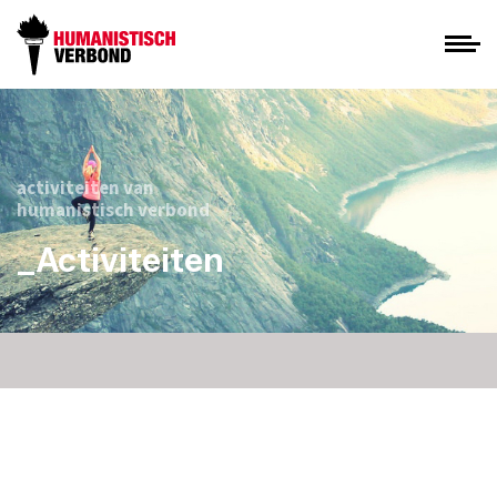
activiteiten van
humanistisch verbond
_Activiteiten